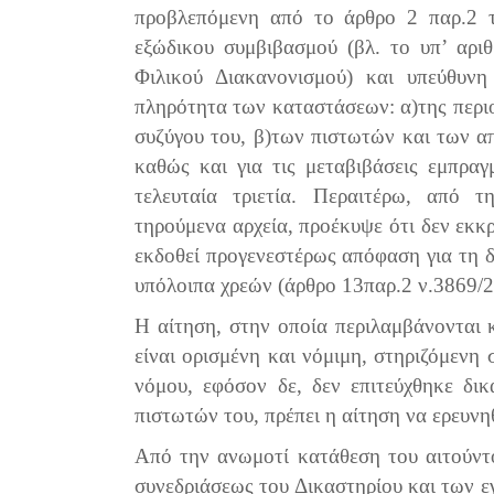
προβλεπόμενη από το άρθρο 2 παρ.2 τ
εξώδικου συμβιβασμού (βλ. το υπ’ αρι
Φιλικού Διακανονισμού) και υπεύθυνη
πληρότητα των καταστάσεων: α)της περιο
συζύγου του, β)των πιστωτών και των α
καθώς και για τις μεταβιβάσεις εμπρα
τελευταία τριετία. Περαιτέρω, από τ
τηρούμενα αρχεία, προέκυψε ότι δεν εκκρ
εκδοθεί προγενεστέρως απόφαση για τη 
υπόλοιπα χρεών (άρθρο 13παρ.2 ν.3869/2
Η αίτηση, στην οποία περιλαμβάνονται κ
είναι ορισμένη και νόμιμη, στηριζόμενη 
νόμου, εφόσον δε, δεν επιτεύχθηκε δι
πιστωτών του, πρέπει η αίτηση να ερευνηθ
Από την ανωμοτί κατάθεση του αιτούντο
συνεδριάσεως του Δικαστηρίου και των ε