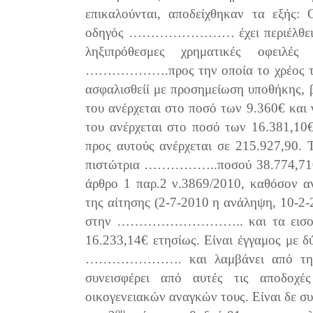
επικαλούνται, αποδείχθηκαν τα εξ
οδηγός …………………… έχει περιέλθει σε 
ληξιπρόθεσμες χρηματικές οφειλέ
……………….προς την οποία το χρέος του 
ασφαλισθείί με προσημείωση υποθήκη
του ανέρχεται στο ποσό των 9.360€ 
του ανέρχεται στο ποσό των 16.381,10
προς αυτούς ανέρχεται σε 215.927,90. 
πιστώτρια ……………..ποσού 38.774,71€ εί
άρθρο 1 παρ.2 ν.3869/2010, καθόσον α
της αίτησης (2-7-2010 η ανάληψη, 10-2-
στην ……………………….. και τα εισοδήμα
16.233,14€ ετησίως. Είναι έγγαμος με δ
…………………. και λαμβάνει από την ερ
συνεισφέρει από αυτές τις αποδοχ
οικογενειακών αναγκών τους. Είναι δε συ
ου