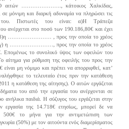
ής: Ο αιτών …………………., κάτοικος Χαλκίδας,
μόνιμη και διαρκή αδυναμία να πληρώσει τις
ς του. Πιστωτές του είναι: α)Η Τράπεζα
ανέρχεται στο ποσό των 190.186,80€ και έχει
ς, β)η …………………… , προς την οποία το χρέος
και γ) η ……………………, προς την οποία το χρέος
€. Επομένως το συνολικό ύψος των οφειλών του
Το αίτημα για ρύθμιση της οφειλής του προς την
ναι μη νόμιμο και πρέπει να απορριφθεί, κατ’
ναλήφθηκε το τελευταίο έτος πριν την κατάθεση
2011 η κατάθεση της αίτησης). Ο αιτών εργάζεται
τα του από την εργασία του ανέρχονται σε
ύο ανήλικα παιδιά. Η σύζυγος του εργάζεται στην
γασία της 14.718€ ετησίως, μπορεί δε να
ές 500€ το μήνα για την αντιμετώπιση των
γκυρία (50%) με τον αιτούντα ενός διαμερίσματος