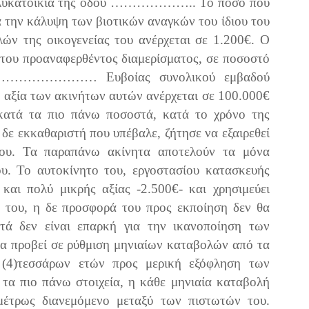
πολυκατοικία της οδού ……………….. Το ποσό που
α την κάλυψη των βιοτικών αναγκών του ίδιου του
ών της οικογενείας του ανέρχεται σε 1.200€. Ο
1)του προαναφερθέντος διαμερίσματος, σε ποσοστό
α …………………… Ευβοίας συνολικού εμβαδού
 αξία των ακινήτων αυτών ανέρχεται σε 100.000€
 κατά τα πιο πάνω ποσοστά, κατά το χρόνο της
δε εκκαθαριστή που υπέβαλε, ζήτησε να εξαιρεθεί
του. Τα παραπάνω ακίνητα αποτελούν τα μόνα
ου. Το αυτοκίνητο του, εργοστασίου κατασκευής
 πολύ μικρής αξίας -2.500€- και χρησιμεύει
ς του, η δε προσφορά του προς εκποίηση δεν θα
υτά δεν είναι επαρκή για την ικανοποίηση των
να προβεί σε ρύθμιση μηνιαίων καταβολών από τα
 (4)τεσσάρων ετών προς μερική εξόφληση των
τα πιο πάνω στοιχεία, η κάθε μηνιαία καταβολή
μμέτρως διανεμόμενο μεταξύ των πιστωτών του.