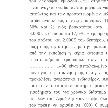
του 3
ορόφου, εμβαδού 81τ.μ. στην 
είναι αναγκαίο να δαπανάται μηνιαίως γι
αιτούντος και των προστατευομένων μελ
αιτών είναι κύριος των εξής ακι­νήτων: 
50% και 2) ενός βοσκοτόπου στ
8.000τ.μ. σε ποσοστό 17,6%. Η εμπορική
του πρώτου και 2.000€ του δευτέρου,
συζήτησης της αιτήσεως, με την πρόταση 
από την εκποίηση η κύρια κατοικία 
ρευστοποιήσιμα περιουσιακά στοιχεία τ
…………….. 1400 είναι πεπαλαιωμένο και
μόνο για τη μετακίνηση της οικογενεία
προκαλέσει αγοραστικό ενδιαφέρον. Α
πιστωτών του και το δικαστήριο πρέπει 
εισοδήματα του για χρονικό διάστημα
οφειλών του. Αφού ληφθούν υπόψη όλα 
του πρέπει να ορισθεί σε (600) € συ