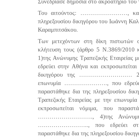
Συνεδρίασε δημόσια στο ακροατήριο του 
Του
αιτούντος
: ……………………
, κ
πληρεξουσίου δικηγόρου του Ιωάννη Κα
Καραμπιτσάκου.
Των
μετεχόντων
στη
δίκη
πιστωτών
κλήτευση
τους
(
άρθρο
5
Ν
.3869/2010
1)της Ανώνυμης Τραπεζικής Εταιρε
εδρεύει στην Αθήνα και εκπροσωπείται
δικηγόρου της ……………………… 2)της 
επωνυμία …………………., που εδρεύει σ
παραστάθηκε δια της πληρεξουσίου
Τραπεζικής Εταιρείας με την επωνυ
εκπροσωπείται νόμιμα, που παραστ
………………………., 4)της Ανώνυμης Τ
…………………….., που εδρεύει στην 
παραστάθηκε δια της πληρεξουσίου δ