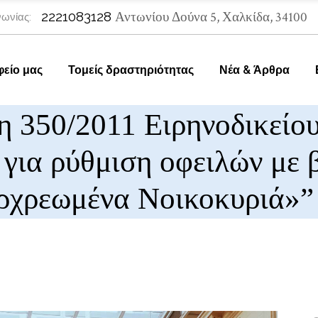
2221083128
Αντωνίου Δούνα 5, Χαλκίδα, 34100
ωνίας:
φείο μας
Τομείς δραστηριότητας
Νέα & Άρθρα
 350/2011 Ειρηνοδικείου
για ρύθμιση οφειλών με 
ρχρεωμένα Νοικοκυριά»”
S