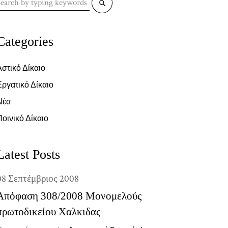
or:
Categories
Αστικό Δίκαιο
Εργατικό Δίκαιο
Νέα
οινικό Δίκαιο
Latest Posts
08
Σεπτέμβριος
2008
Απόφαση 308/2008 Μονομελούς
πρωτοδικείου Χαλκιδας